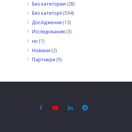
Без категории
(28)
Без категорії
(594)
Дослідження
(13)
Исследования
(3)
но
(1)
Новини
(2)
Партнери
(9)