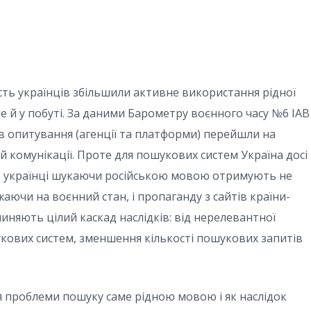
ть українців збільшили активне використання рідної
ле й у побуті. За даними Барометру
воєнного часу №6 IAB
в опитування (агенції та платформи) перейшли на
ій комунікації. Проте для пошукових систем Україна досі
то українці шукаючи російською мовою отримують не
аючи на воєнний стан, і пропаганду з сайтів країни-
иняють цілий каскад наслідків: від нерелевантної
укових систем, зменшення кількості пошукових запитів
я проблеми пошуку саме рідною мовою і як наслідок