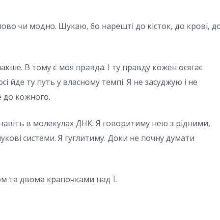
во чи модно. Шукаю, бо нарешті до кісток, до крові, д
кше. В тому є моя правда. І ту правду кожен осягає
сі йде ту путь у власному темпі. Я не засуджую і не
 до кожного.
й навіть в молекулах ДНК. Я говоритиму нею з рідними,
укові системи. Я гуглитиму. Доки не почну думати
фом та двома крапочками над Ї.