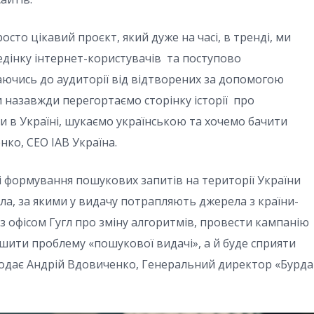
осто цікавий проєкт, який дуже на часі, в тренді, ми
едінку інтернет-користувачів та поступово
ючись до аудиторії від відтворених за допомогою
и назавжди перегортаємо сторінку історії про
 в Україні, шукаємо українською та хочемо бачити
нко, СЕО IAB Україна.
лі формування пошукових запитів на території України
ла, за якими у видачу потрапляють джерела з країни-
 з офісом Гугл про зміну алгоритмів, провести кампанію
шити проблему «пошукової видачі», а й буде сприяти
 додає Андрій Вдовиченко, Генеральний директор «Бурда