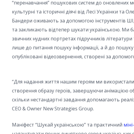
“перенавчання” пошукових систем до оновлених мо
культурні та історичні діячі від Лесі Українки та
Бандери оживають за допомогою інструментів ШІ,
та закликають відтепер шукати українською. Ми ба
звичних нудних портретах підручників літератури та
лише до питання пошуку інформації, а й до пошуку с
опубліковані відеозвернення, створені за допомог
“Для надання життя нашим героям ми використали 
створення образу героїв, завершуючи анімацією о
скільки нестандартні завдання допомагають реал
СЕО & Owner New Strategies Group.
Маніфест “Шукай українською” та практичний
міні
налаштувати пошук винятково серед українських с