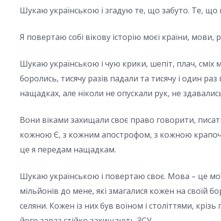
Шукаю українською і згадую те, що забуто. Те, що 
Я повертаю собі вікову історію моєї країни, мови, р
Шукаю українською і чую крики, шепіт, плач, сміх мі
боролись, тисячу разів падали та тисячу і один раз
нащадках, але ніколи не опускали рук, не здавались
Вони віками захищали своє право говорити, писат
кожною Є, з кожним апострофом, з кожною крапочкою
це я передам нащадкам.
Шукаю українською і повертаю своє. Мова – це мої з
мільйонів до мене, які змагалися кожен на своїй бо
селяни. Кожен із них був воїном і століттями, крізь
його зараз стійко захищають ЗСУ.