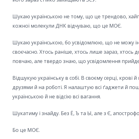
Шукаю українською не тому, що це трендово, хайпо
кожної молекули ДНК відчуваю, що це МОЄ.
Шукаю українською, бо усвідомлюю, що не можу іна
своєчасно. Хтось раніше, хтось лише зараз, хтось до
повчаю, але твердо знаю, що усвідомлення прийде
Відшукую українську в собі. В своєму серці, крові 
друзями й на роботі. Я налаштую всі ґаджети й пош
українською й не відсію всі вагання.
Шукатиму і знайду. Без Ё, Ъ та Ы, але з Є, апостро
Бо це МОЄ.