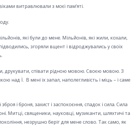
віками витравлювали з моєї пам’яті.
оду.
льйонів, які були до мене. Мільйонів, які жили, кохали,
 підводились, згоряли вщент і відроджувались у своїх
.
и, друкувати, співати рідною мовою. Своєю мовою. З
 над Ї. В мені їх запал, наполегливість і міць – і саме
броя і броня, захист і заспокоєння, спадок і сила. Сила
рні. Митці, священики, науковці, музиканти, шляхтичі та
 покоління, незрушно беріг для мене слово. Так само, як