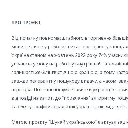
ПРО ПРОЄКТ
Від початку повномасштабного вторгнення більшіс
мови не лише у робочих питаннях та листуванні, а
Україна станом на жовтень 2022 року 74% учасникі
українську мову на роботі у внутрішній та зовнішн
залишається білінгвістичною країною, а тому час
завжди релевантну пошукову видачу, а часом, зваж
агресора. Поточні пошукові звички українців сприч
відповіді на запит, до “привчання” алгоритму пош
та обсягу трафіку локальних українських видавців.
Метою проєкту “Шукай українською” є актуалізаці