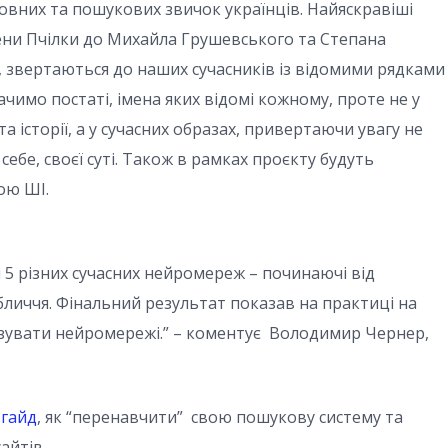
вних та пошукових звичок українців. Найяскравіші
 Олени Пчілки до Михайла Грушевського та Степана
 звертаються до наших сучасників із відомими рядками
чимо постаті, імена яких відомі кожному, проте не у
 історії, а у сучасних образах, привертаючи увагу не
ебе, своєї суті. Також в рамках проєкту будуть
ою ШІ.
5 різних сучасних нейромереж – починаючі від
бличчя. Фінальний результат показав на практиці на
ізувати нейромережі.” – коментує Володимир Чернер,
-гайд
, як “перенавчити” свою пошукову систему та
айтів.