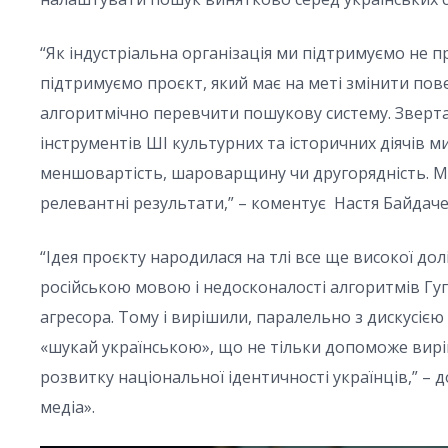
“Як індустріальна організація ми підтримуємо не пр
підтримуємо проєкт, який має на меті змінити пов
алгоритмічно перевчити пошукову систему. Зверта
інструментів ШІ культурних та історичних діячів м
меншовартість, шароварщину чи другорядність. Ми
релевантні результати,” – коментує Настя Байдаче
“Ідея проєкту народилася на тлі все ще високої до
російською мовою і недосконалості алгоритмів Гуг
агресора. Тому і вирішили, паралельно з дискусією
«шукай українською», що не тільки допоможе вирі
розвитку національної ідентичності українців,” –
медіа».