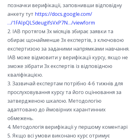
позначки верифікації, заповнивши відповідну
анкету тут
https://docs.google.com/
…/1FAIpQLSdeugifsVxP7N…/viewform
2. IAB протягом 3х місяців збирає заявки та
обирає щонайменше 3х експертів, з ключовою
експертизою за заданими напрямками навчання.
IAB може відмовити у верифікації курсу, якщо не
зможе зібрати 3х експертів із відповідною
кваліфікацією.
3. Зазвичай експертам потрібно 4-6 тижнів для
прослуховування курсу та його оцінювання за
затвердженою шкалою. Методологію
адаптовано до ймовірних карантинних
обмежень.
4. Методологія верифікації у першому коментарі
5. Якщо всі умови виконано курс отримує