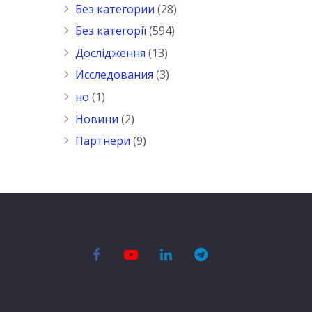
Без категории
(28)
Без категорії
(594)
Дослідження
(13)
Исследования
(3)
но
(1)
Новини
(2)
Партнери
(9)