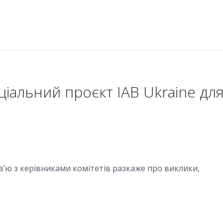
іальний проєкт IAB Ukraine дл
рв’ю з керівниками комітетів разкаже про виклики,