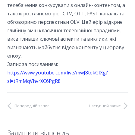
телебачення конкурувати з онлайн-контентом, а
також розглянемо ріст CTV, OTT, FAST каналів та
обговоримо перспективи OLV. Цей ефір відкриє
глибину змін класичної телевізійної парадигми,
висвітливши ключові аспекти та виклики, які
визначають майбутнє відео контенту у цифрову
епоху.
Запис за посиланням:
https://www.youtube.com/live/mwJ8tekGIXg?
si=tRmMqVhvrXC6PgR8
Попередній запис
Наступний запис
Залишити відповідь