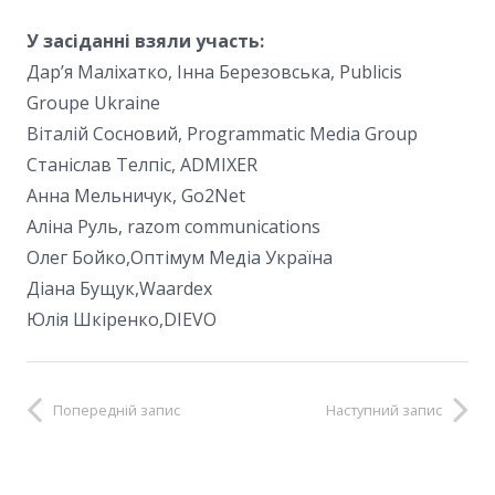
У засіданні взяли участь:
Дар’я Маліхатко, Інна Березовська, Publicis
Groupe Ukraine
Віталій Сосновий, Programmatic Media Group
Станіслав Телпіс, ADMIXER
Анна Мельничук, Go2Net
Аліна Руль, razom communications
Олег Бойко,Оптімум Медіа Україна
Діана Бущук,Waardex
Юлія Шкіренко,DIEVO
Попередній запис
Наступний запис