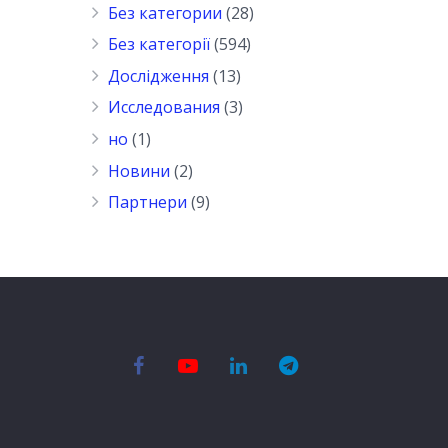
Без категории
(28)
Без категорії
(594)
Дослідження
(13)
Исследования
(3)
но
(1)
Новини
(2)
Партнери
(9)