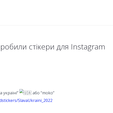
обили стікери для Instagram
а україні”
або “moko”
ddstickers/SlavaUkraini_2022