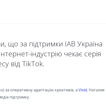
, що за підтримки IAB Україна
інтернет-індустрію чекає серія
су від TikTok.
ulko) за оперативну адаптацію креативів, а
Vivid
, Наталия
медіа підтримку.