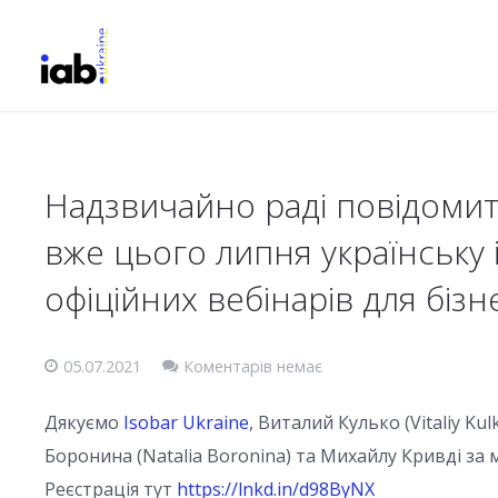
Надзвичайно раді повідомити
вже цього липня українську 
офіційних вебінарів для бізне
05.07.2021
Коментарів немає
Дякуємо
Isobar Ukraine
, Виталий Кулько (Vitaliy K
Боронина (Natalia Boronina) та Михайлу Кривді за 
Реєстрація тут
https://lnkd.in/d98ByNX