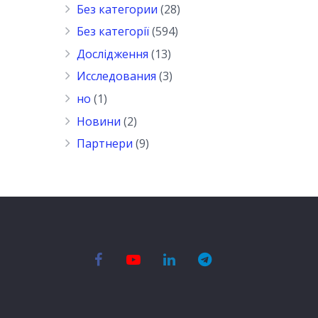
Без категории
(28)
Без категорії
(594)
Дослідження
(13)
Исследования
(3)
но
(1)
Новини
(2)
Партнери
(9)