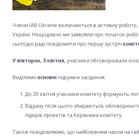
Члени IAB Ukraine включаються в активну роботу,
Україні. Нещодавно ми заявляли про початок роботи
сьогодні раді повідомити про першу зустріч
коміт
У вівторок, 3 квітня,
учасники обговорювали основ
Виділимо
основні
підсумки засідання:
До 20 квітня учасники комітету формують попе
Відразу після цього збираються, обговорюють
лідерів проектів та Керівника комітету.
Також повідомляємо, що найближчим часом на сайті