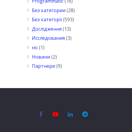
Programmatic
(16)
Без категории
(28)
Без категорії
(593)
Дослідження
(13)
Исследования
(3)
но
(1)
Новини
(2)
Партнери
(9)