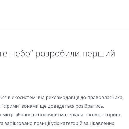
исте небо” розробили перший
ься в екосистемі від рекламодавця до правовласника,
сі “сірими” зонами ще доведеться розібратись.
місці зібрано всі ключові матеріали про моніторинг,
а зафіксовано позиції усіх категорій зацікавлених