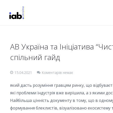
AB Україна та Ініціатива “Ч
спільний гайд
15.04.2021
Коментарів немає
який дасть розуміння гравцям ринку, що відбуваєт
які проблеми індустрія вже вирішила, а з якими до
Найбільша цінність документу в тому, що в одному 
формування блеклистів, візуалізовано екосистему т