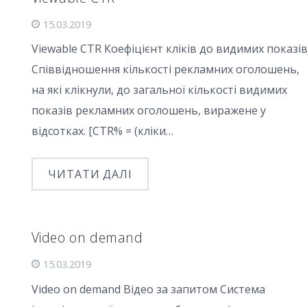
15.03.2019
Viewable CTR Коефіцієнт кліків до видимих показі
Співвідношення кількості рекламних оголошень,
на які клікнули, до загальної кількості видимих
показів рекламних оголошень, виражене у
відсотках. [CTR% = (кліки…
ЧИТАТИ ДАЛІ
Video on demand
15.03.2019
Video on demand Відео за запитом Система